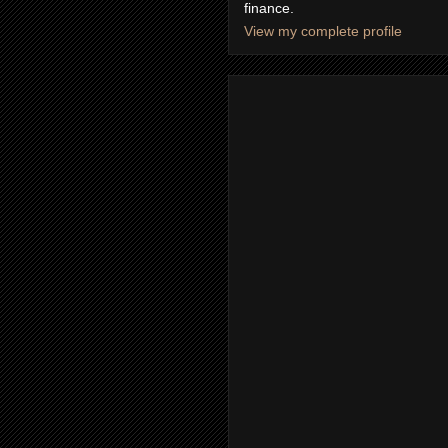
finance.
View my complete profile