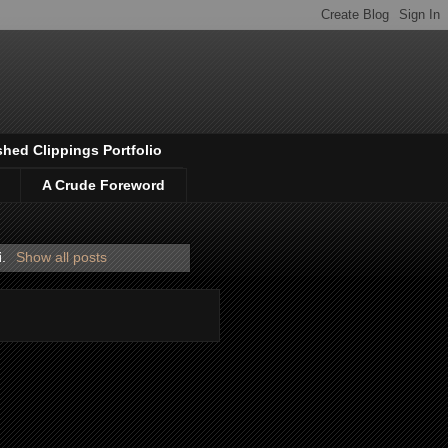
shed Clippings Portfolio
A Crude Foreword
i
.
Show all posts