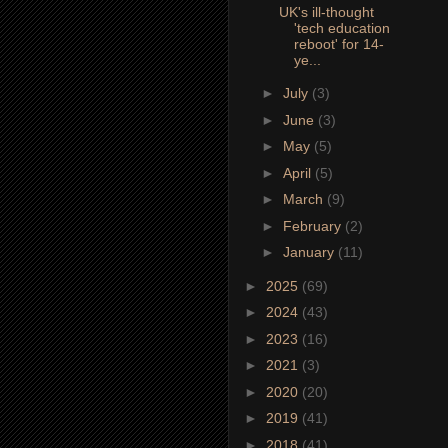
UK's ill-thought
'tech education
reboot' for 14-
ye...
►
July
(3)
►
June
(3)
►
May
(5)
►
April
(5)
►
March
(9)
►
February
(2)
►
January
(11)
►
2025
(69)
►
2024
(43)
►
2023
(16)
►
2021
(3)
►
2020
(20)
►
2019
(41)
►
2018
(41)